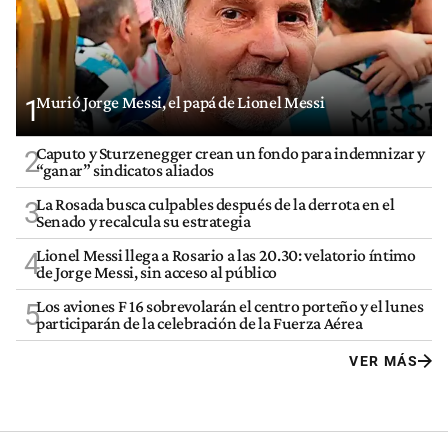
Murió Jorge Messi, el papá de Lionel Messi
1
Caputo y Sturzenegger crean un fondo para indemnizar y
2
“ganar” sindicatos aliados
La Rosada busca culpables después de la derrota en el
3
Senado y recalcula su estrategia
Lionel Messi llega a Rosario a las 20.30: velatorio íntimo
4
de Jorge Messi, sin acceso al público
Los aviones F 16 sobrevolarán el centro porteño y el lunes
5
participarán de la celebración de la Fuerza Aérea
VER MÁS