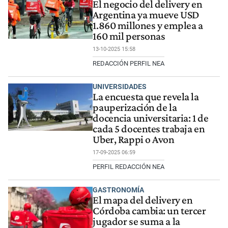
El negocio del delivery en
Argentina ya mueve USD
1.860 millones y emplea a
160 mil personas
13-10-2025 15:58
REDACCIÓN PERFIL NEA
UNIVERSIDADES
La encuesta que revela la
pauperización de la
docencia universitaria: 1 de
cada 5 docentes trabaja en
Uber, Rappi o Avon
17-09-2025 06:59
PERFIL REDACCIÓN NEA
GASTRONOMÍA
El mapa del delivery en
Córdoba cambia: un tercer
jugador se suma a la