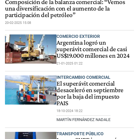
Composición de la balanza comercial: “Vemos
una diversificación con el aumento de la
participación del petróleo”
20-02-2025 15:08
COMERCIO EXTERIOR
Argentina logró un
superávit comercial de casi
US$19.000 millones en 2024
21-01-2025 01:22
INTERCAMBIO COMERCIAL
El superávit comercial
desaceleró en septiembre
por la baja del impuesto
PAIS
18-10-2024 18:22
MARTÍN FERNÁNDEZ NADALE
TRANSPORTE PÚBLICO