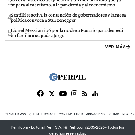
3
supera al macrismo, a la pandemia y al menemismo
Santilli reactiva la contención de gobernadores y la mesa
4
política convoca a Sturzenegger
Lionel Messi arribó por la noche a Rosario para despedir
5
en familia a su padre Jorge
VER MÁS
CANALES RSS
QUIENES SOMOS
CONTÁCTENOS
PRIVACIDAD
EQUIPO
REGLAS
Perfil.com - Editorial Perfil S.A.
| © Perfil.com 2006-2026 - Todos los
derechos reservados.