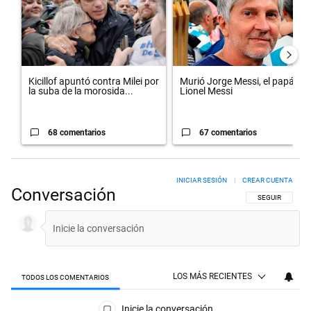
Kicillof apuntó contra Milei por
Murió Jorge Messi, el papá de
la suba de la morosida...
Lionel Messi
68 comentarios
67 comentarios
INICIAR SESIÓN
|
CREAR CUENTA
Conversación
SIGA ESTA CON
SEGUIR
LOS MÁS RECIENTES
TODOS LOS COMENTARIOS
Todos los comentarios
Inicie la conversación