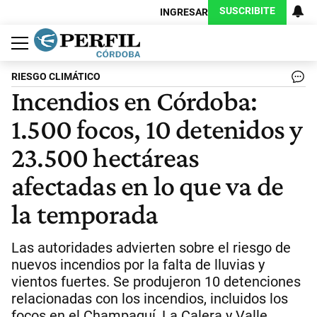
SUSCRIBITE
INGRESAR
Política
Economía
Judiciales
Sociedad
Cultura
Espectáculos
Deportes
Protagonistas
RIESGO CLIMÁTICO
Incendios en Córdoba:
1.500 focos, 10 detenidos y
23.500 hectáreas
afectadas en lo que va de
la temporada
Las autoridades advierten sobre el riesgo de
nuevos incendios por la falta de lluvias y
vientos fuertes. Se produjeron 10 detenciones
relacionadas con los incendios, incluidos los
focos en el Champaquí, La Calera y Valle