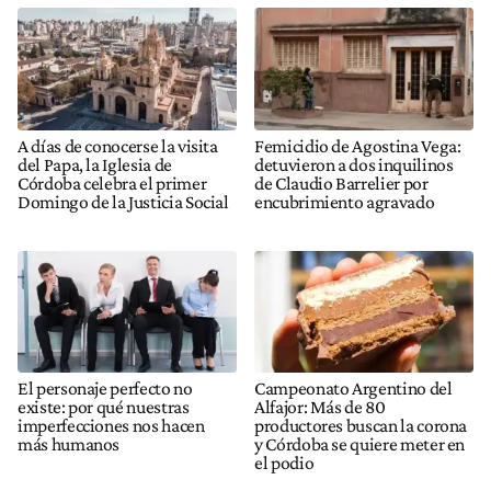
A días de conocerse la visita
Femicidio de Agostina Vega:
del Papa, la Iglesia de
detuvieron a dos inquilinos
Córdoba celebra el primer
de Claudio Barrelier por
Domingo de la Justicia Social
encubrimiento agravado
El personaje perfecto no
Campeonato Argentino del
existe: por qué nuestras
Alfajor: Más de 80
imperfecciones nos hacen
productores buscan la corona
más humanos
y Córdoba se quiere meter en
el podio