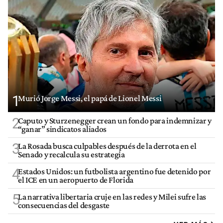
1
Murió Jorge Messi, el papá de Lionel Messi
2
Caputo y Sturzenegger crean un fondo para indemnizar y
“ganar” sindicatos aliados
3
La Rosada busca culpables después de la derrota en el
Senado y recalcula su estrategia
4
Estados Unidos: un futbolista argentino fue detenido por
el ICE en un aeropuerto de Florida
5
La narrativa libertaria cruje en las redes y Milei sufre las
consecuencias del desgaste