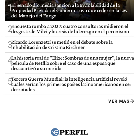
El Senado dio media sanción a la Inviolabilidad de la
1
Propiedad Privada: el Gobierno tuvo que ceder en la Ley
del Manejo del Fuego
Encuesta rumbo a 2027: cuatro consultoras midieron el
2
desgaste de Milei y la crisis de liderazgo en el peronismo
Ricardo Lorenzetti se metió en el debate sobre la
3
inhabilitación de Cristina Kirchner
La historia real de "Elize: Sombras de una mujer", la nueva
4
película de Netflix sobre el caso de una esposa que
descuartizó a su marido
Tercera Guerra Mundial: la inteligencia artificial reveló
5
cuáles serían los primeros países latinoamericanos en ser
derrotados
VER MÁS