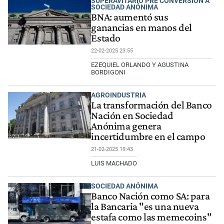
SUPERAVITARIO PRE CONVERSIÓN A
SOCIEDAD ANÓNIMA
BNA: aumentó sus
ganancias en manos del
Estado
22-02-2025 23:55
EZEQUIEL ORLANDO Y AGUSTINA
BORDIGONI
AGROINDUSTRIA
La transformación del Banco
Nación en Sociedad
Anónima genera
incertidumbre en el campo
21-02-2025 19:43
LUIS MACHADO
SOCIEDAD ANÓNIMA
Banco Nación como SA: para
la Bancaria "es una nueva
estafa como las memecoins"