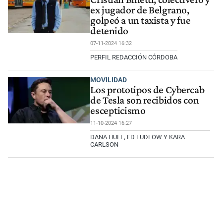
ex jugador de Belgrano,
golpeó a un taxista y fue
detenido
07-11-2024 16:32
PERFIL REDACCIÓN CÓRDOBA
MOVILIDAD
Los prototipos de Cybercab
de Tesla son recibidos con
escepticismo
11-10-2024 16:27
DANA HULL, ED LUDLOW Y KARA
CARLSON