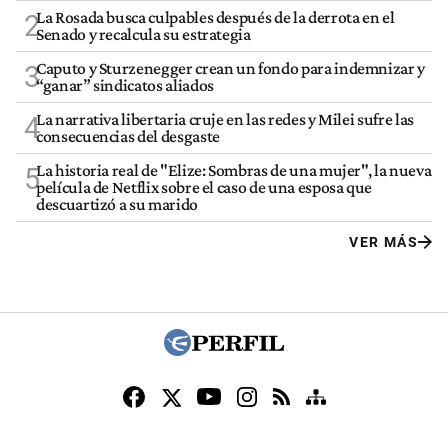
La Rosada busca culpables después de la derrota en el
2
Senado y recalcula su estrategia
Caputo y Sturzenegger crean un fondo para indemnizar y
3
“ganar” sindicatos aliados
La narrativa libertaria cruje en las redes y Milei sufre las
4
consecuencias del desgaste
La historia real de "Elize: Sombras de una mujer", la nueva
5
película de Netflix sobre el caso de una esposa que
descuartizó a su marido
VER MÁS