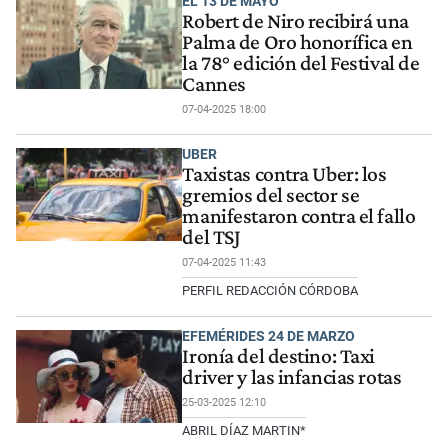
EL 13 DE MAYO
Robert de Niro recibirá una
Palma de Oro honorífica en
la 78° edición del Festival de
Cannes
07-04-2025 18:00
UBER
Taxistas contra Uber: los
gremios del sector se
manifestaron contra el fallo
del TSJ
07-04-2025 11:43
PERFIL REDACCIÓN CÓRDOBA
EFEMÉRIDES 24 DE MARZO
Ironía del destino: Taxi
driver y las infancias rotas
25-03-2025 12:10
ABRIL DÍAZ MARTIN*