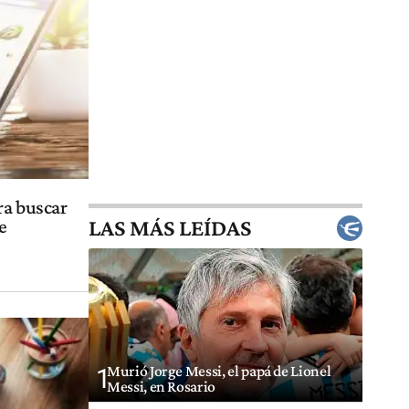
ra buscar
LAS MÁS LEÍDAS
e
Murió Jorge Messi, el papá de Lionel
1
Messi, en Rosario