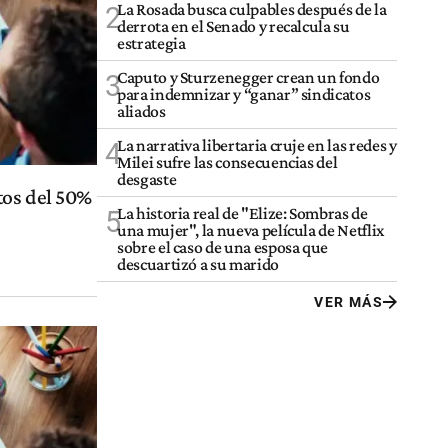
La Rosada busca culpables después de la
2
derrota en el Senado y recalcula su
estrategia
Caputo y Sturzenegger crean un fondo
3
para indemnizar y “ganar” sindicatos
aliados
La narrativa libertaria cruje en las redes y
4
Milei sufre las consecuencias del
desgaste
tos del 50%
La historia real de "Elize: Sombras de
5
una mujer", la nueva película de Netflix
sobre el caso de una esposa que
descuartizó a su marido
VER MÁS