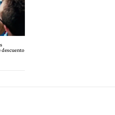
s
e descuento