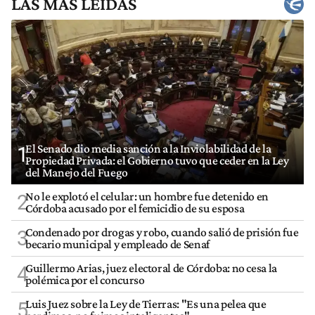
LAS MÁS LEÍDAS
El Senado dio media sanción a la Inviolabilidad de la
1
Propiedad Privada: el Gobierno tuvo que ceder en la Ley
del Manejo del Fuego
No le explotó el celular: un hombre fue detenido en
2
Córdoba acusado por el femicidio de su esposa
Condenado por drogas y robo, cuando salió de prisión fue
3
becario municipal y empleado de Senaf
Guillermo Arias, juez electoral de Córdoba: no cesa la
4
polémica por el concurso
Luis Juez sobre la Ley de Tierras: "Es una pelea que
5