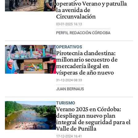
operativo Verano y patrulla
la avenida de
Circunvalación
03-01-2025 16:13
PERFIL REDACCIÓN CÓRDOBA
OPERATIVOS
Pirotecnia clandestina:
millonario secuestro de
mercadería ilegal en
vísperas de año nuevo
31-12-2024 08:33
JUAN BERNAUS
TURISMO
Verano 2025 en Córdoba:
despliegan nuevo plan
integral de seguridad para el
Valle de Punilla
17-12-2024 16:41