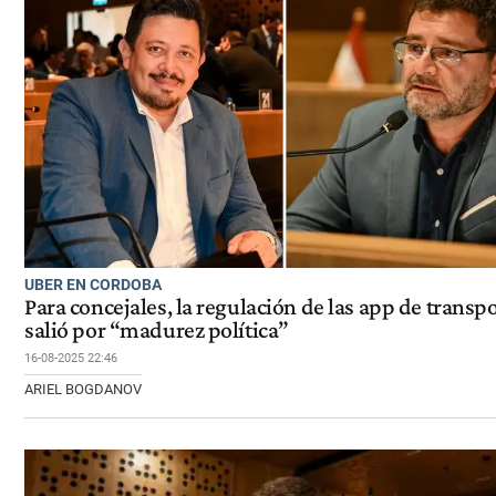
UBER EN CORDOBA
Para concejales, la regulación de las app de transp
salió por “madurez política”
16-08-2025 22:46
ARIEL BOGDANOV