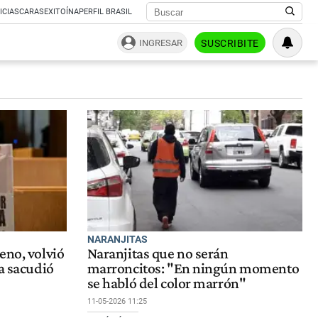
ICIAS
CARAS
EXITOÍNA
PERFIL BRASIL
INGRESAR
SUSCRIBITE
NARANJITAS
eno, volvió
Naranjitas que no serán
na sacudió
marroncitos: "En ningún momento
se habló del color marrón"
11-05-2026 11:25