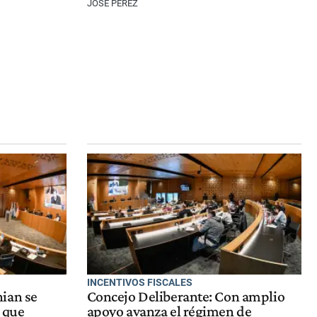
JOSÉ PÉREZ
INCENTIVOS FISCALES
ian se
Concejo Deliberante: Con amplio
o que
apoyo avanza el régimen de