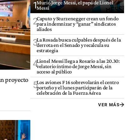
Murió Jorge Messi, el papá de Lionel
1
Messi
Caputo y Sturzenegger crean un fondo
2
para indemnizar y “ganar” sindicatos
aliados
La Rosada busca culpables después de la
3
derrota en el Senado y recalcula su
estrategia
Lionel Messi llega a Rosario a las 20.30:
4
velatorio íntimo de Jorge Messi, sin
acceso al público
an proyecto
Los aviones F 16 sobrevolarán el centro
5
porteño y el lunes participarán de la
celebración de la Fuerza Aérea
VER MÁS