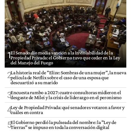
El Senado dio media sanción a la Inviolabilidad de la
1
Propiedad Privada: el Gobierno tuvo que ceder en la Ley
del Manejo del Fuego
La historia real de "Elize: Sombras de una mujer", la nueva
2
película de Netflix sobre el caso de una esposa que
descuartizó a su marido
Encuesta rumbo a 2027: cuatro consultoras midieron el
3
desgaste de Milei y la crisis de liderazgo en el peronismo
Ley de Propiedad Privada: qué senadores votaron a favor y
4
cuáles en contra
El Gobierno perdió la pulseada del nombre: la "Ley de
5
Tierras" se impuso en toda la conversación digital