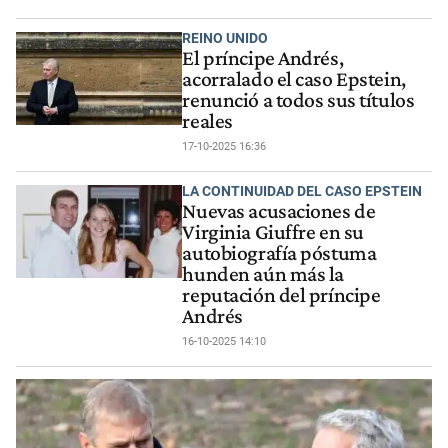
REINO UNIDO
El príncipe Andrés,
acorralado el caso Epstein,
renunció a todos sus títulos
reales
17-10-2025 16:36
LA CONTINUIDAD DEL CASO EPSTEIN
Nuevas acusaciones de
Virginia Giuffre en su
autobiografía póstuma
hunden aún más la
reputación del príncipe
Andrés
16-10-2025 14:10