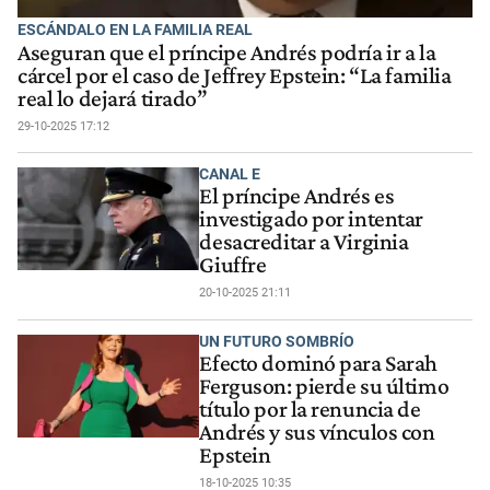
ESCÁNDALO EN LA FAMILIA REAL
Aseguran que el príncipe Andrés podría ir a la
cárcel por el caso de Jeffrey Epstein: “La familia
real lo dejará tirado”
29-10-2025 17:12
CANAL E
El príncipe Andrés es
investigado por intentar
desacreditar a Virginia
Giuffre
20-10-2025 21:11
UN FUTURO SOMBRÍO
Efecto dominó para Sarah
Ferguson: pierde su último
título por la renuncia de
Andrés y sus vínculos con
Epstein
18-10-2025 10:35