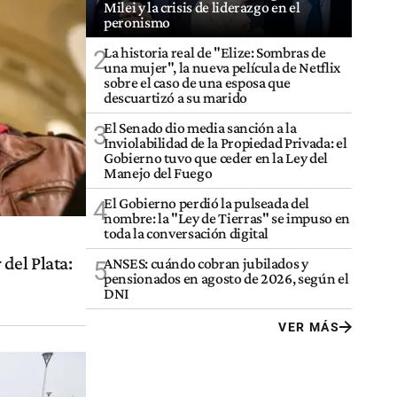
Milei y la crisis de liderazgo en el
peronismo
La historia real de "Elize: Sombras de
2
una mujer", la nueva película de Netflix
sobre el caso de una esposa que
descuartizó a su marido
El Senado dio media sanción a la
3
Inviolabilidad de la Propiedad Privada: el
Gobierno tuvo que ceder en la Ley del
Manejo del Fuego
El Gobierno perdió la pulseada del
4
nombre: la "Ley de Tierras" se impuso en
toda la conversación digital
del Plata:
ANSES: cuándo cobran jubilados y
5
pensionados en agosto de 2026, según el
DNI
VER MÁS