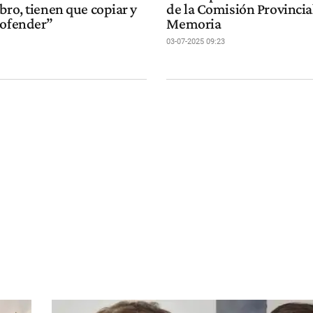
bro, tienen que copiar y
de la Comisión Provincial
 ofender”
Memoria
03-07-2025 09:23