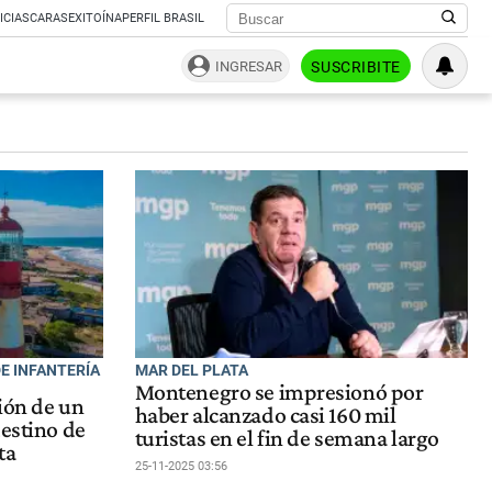
ICIAS
CARAS
EXITOÍNA
PERFIL BRASIL
INGRESAR
SUSCRIBITE
DE INFANTERÍA
MAR DEL PLATA
Montenegro se impresionó por
ión de un
haber alcanzado casi 160 mil
destino de
turistas en el fin de semana largo
ta
25-11-2025 03:56