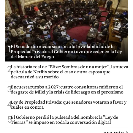
El Senado dio media sanción a la Inviolabilidad de la
1
Propiedad Privada: el Gobierno tuvo que ceder en la Ley
del Manejo del Fuego
La historia real de "Elize: Sombras de una mujer", la nueva
2
película de Netflix sobre el caso de una esposa que
descuartizó a su marido
Encuesta rumbo a 2027: cuatro consultoras midieron el
3
desgaste de Milei y la crisis de liderazgo en el peronismo
Ley de Propiedad Privada: qué senadores votaron a favor y
4
cuáles en contra
El Gobierno perdió la pulseada del nombre: la "Ley de
5
Tierras" se impuso en toda la conversación digital