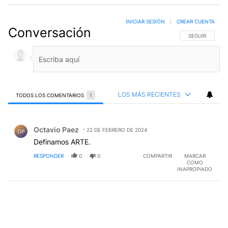
INICIAR SESIÓN
|
CREAR CUENTA
Conversación
SIGA ESTA CO
SEGUIR
LOS MÁS RECIENTES
TODOS LOS COMENTARIOS
1
Todos los comentarios
Comentario de Octavio Paez.
Octavio Paez
22 DE FEBRERO DE 2024
OP
Definamos ARTE.
RESPONDER
0
0
COMPARTIR
MARCAR
COMO
INAPROPIADO