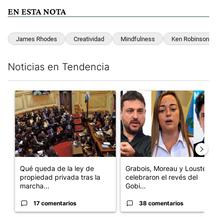
EN ESTA NOTA
James Rhodes
Creatividad
Mindfulness
Ken Robinson
Noticias en Tendencia
Este listado muestra los artículos con más comentarios en los últim
Un artículo de tendencia con el título "Qué queda de la ley de p
Un artículo de tendencia con e
Qué queda de la ley de
Grabois, Moreau y Lousteau
propiedad privada tras la
celebraron el revés del
marcha...
Gobi...
17 comentarios
38 comentarios