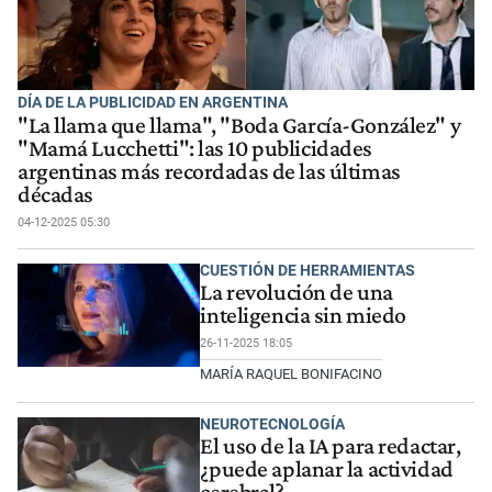
DÍA DE LA PUBLICIDAD EN ARGENTINA
"La llama que llama", "Boda García-González" y
"Mamá Lucchetti": las 10 publicidades
argentinas más recordadas de las últimas
décadas
04-12-2025 05:30
CUESTIÓN DE HERRAMIENTAS
La revolución de una
inteligencia sin miedo
26-11-2025 18:05
MARÍA RAQUEL BONIFACINO
NEUROTECNOLOGÍA
El uso de la IA para redactar,
¿puede aplanar la actividad