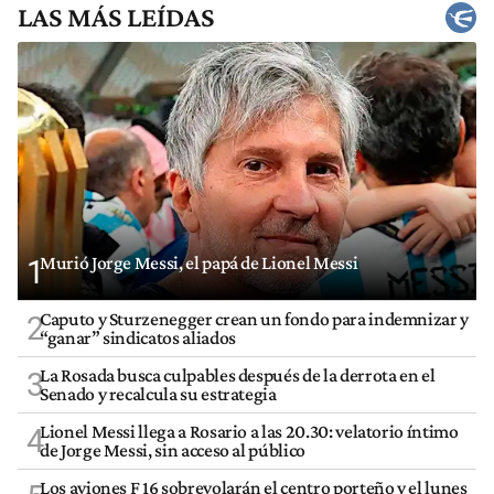
LAS MÁS LEÍDAS
Murió Jorge Messi, el papá de Lionel Messi
1
Caputo y Sturzenegger crean un fondo para indemnizar y
2
“ganar” sindicatos aliados
La Rosada busca culpables después de la derrota en el
3
Senado y recalcula su estrategia
Lionel Messi llega a Rosario a las 20.30: velatorio íntimo
4
de Jorge Messi, sin acceso al público
Los aviones F 16 sobrevolarán el centro porteño y el lunes