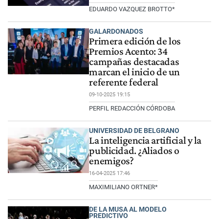
EDUARDO VAZQUEZ BROTTO*
GALARDONADOS
Primera edición de los
Premios Acento: 34
campañas destacadas
marcan el inicio de un
referente federal
09-10-2025 19:15
PERFIL REDACCIÓN CÓRDOBA
UNIVERSIDAD DE BELGRANO
La inteligencia artificial y la
publicidad. ¿Aliados o
enemigos?
16-04-2025 17:46
MAXIMILIANO ORTNER*
DE LA MUSA AL MODELO
PREDICTIVO