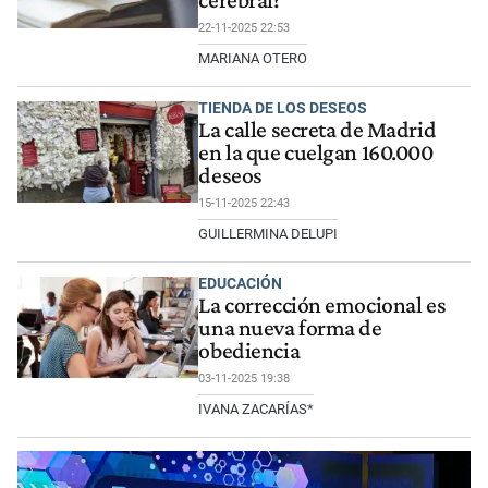
cerebral?
22-11-2025 22:53
MARIANA OTERO
TIENDA DE LOS DESEOS
La calle secreta de Madrid
en la que cuelgan 160.000
deseos
15-11-2025 22:43
GUILLERMINA DELUPI
EDUCACIÓN
La corrección emocional es
una nueva forma de
obediencia
03-11-2025 19:38
IVANA ZACARÍAS*