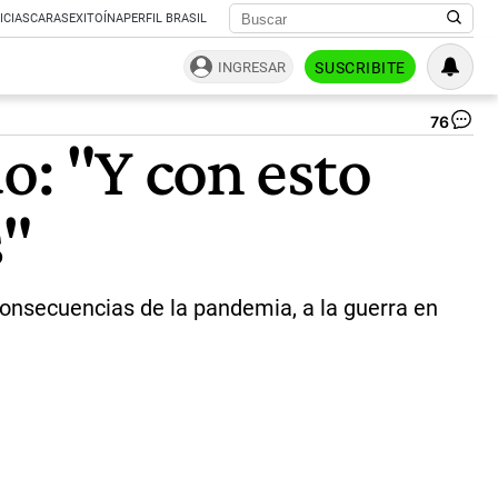
ICIAS
CARAS
EXITOÍNA
PERFIL BRASIL
INGRESAR
SUSCRIBITE
76
Alb
o: "Y con esto
Fe
in
la
s"
CE
|
Ca
de
pan
 consecuencias de la pandemia, a la guerra en