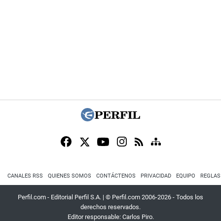
CANALES RSS
QUIENES SOMOS
CONTÁCTENOS
PRIVACIDAD
EQUIPO
REGLAS
Perfil.com - Editorial Perfil S.A.
| © Perfil.com 2006-2026 - Todos los
derechos reservados.
Editor responsable: Carlos Piro.