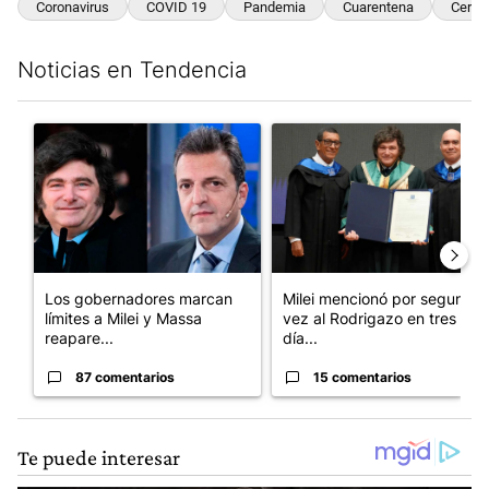
Coronavirus
COVID 19
Pandemia
Cuarentena
Certif
Noticias en Tendencia
Este listado muestra los artículos con más comentarios en los últim
Un artículo de tendencia con el título "Los gobernadores marcan
Un artículo de tendencia con e
Los gobernadores marcan
Milei mencionó por segunda
límites a Milei y Massa
vez al Rodrigazo en tres
reapare...
día...
87 comentarios
15 comentarios