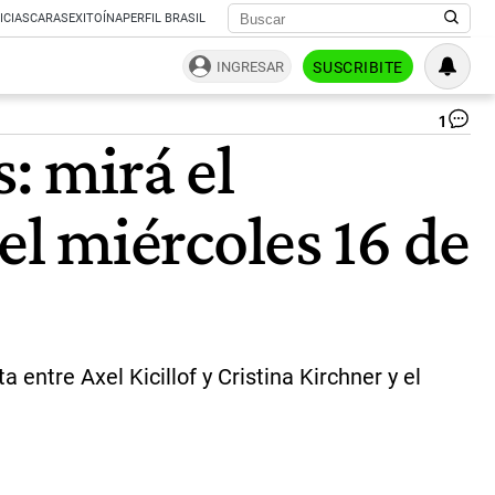
ICIAS
CARAS
EXITOÍNA
PERFIL BRASIL
INGRESAR
SUSCRIBITE
1
Re
: mirá el
de
la
br
l miércoles 16 de
ca
|
NA
 entre Axel Kicillof y Cristina Kirchner y el