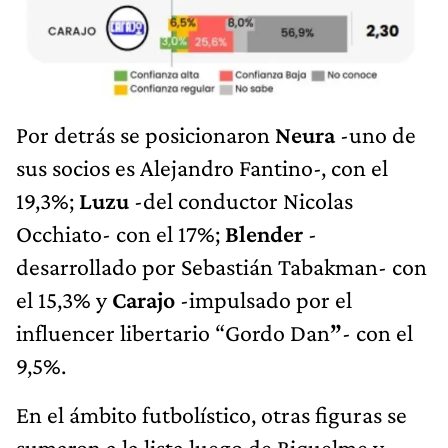
Por detrás se posicionaron
Neura
-uno de
sus socios es Alejandro Fantino-, con el
19,3%;
Luzu
-del conductor Nicolas
Occhiato- con el 17%;
Blender
-
desarrollado por Sebastián Tabakman- con
el 15,3% y
Carajo
-impulsado por el
influencer libertario “Gordo Dan
”
- con el
9,5%.
En el ámbito futbolístico, otras figuras se
sumaron a la lista luego de Riquelme y