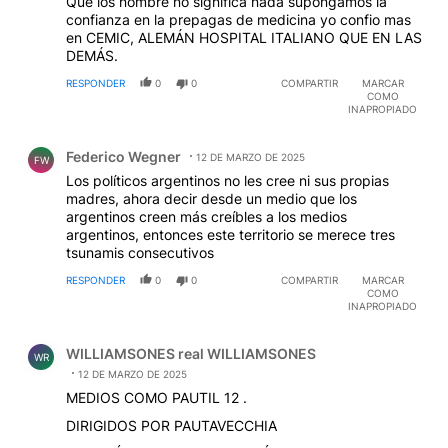
Que los nombre no significa nada supongamos la
confianza en la prepagas de medicina yo confio mas
en CEMIC, ALEMÁN HOSPITAL ITALIANO QUE EN LAS
DEMÁS.
RESPONDER
0
0
COMPARTIR
MARCAR
COMO
INAPROPIADO
Comentario de Federico Wegner.
Federico Wegner
12 DE MARZO DE 2025
FW
Los políticos argentinos no les cree ni sus propias
madres, ahora decir desde un medio que los
argentinos creen más creíbles a los medios
argentinos, entonces este territorio se merece tres
tsunamis consecutivos
RESPONDER
0
0
COMPARTIR
MARCAR
COMO
INAPROPIADO
Comentario de WILLIAMSONES real WILLIAMSONES.
WILLIAMSONES real WILLIAMSONES
WR
12 DE MARZO DE 2025
MEDIOS COMO PAUTIL 12 .
DIRIGIDOS POR PAUTAVECCHIA