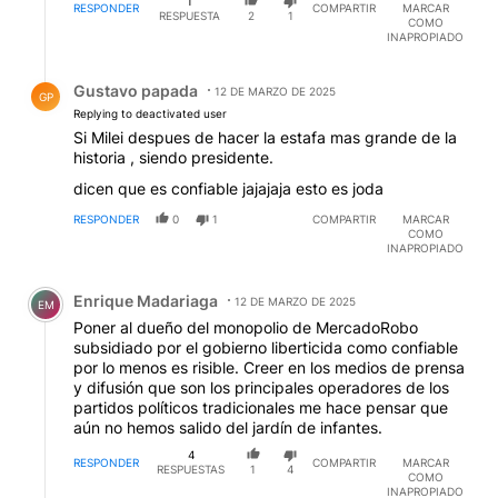
1
RESPONDER
COMPARTIR
MARCAR
RESPUESTA
2
1
COMO
INAPROPIADO
Respuesta de Gustavo papada.
Gustavo papada
12 DE MARZO DE 2025
GP
Replying to deactivated user
Si Milei despues de hacer la estafa mas grande de la
historia , siendo presidente.
dicen que es confiable jajajaja esto es joda
RESPONDER
0
1
COMPARTIR
MARCAR
COMO
INAPROPIADO
Comentario de Enrique Madariaga.
Enrique Madariaga
12 DE MARZO DE 2025
EM
Poner al dueño del monopolio de MercadoRobo
subsidiado por el gobierno liberticida como confiable
por lo menos es risible. Creer en los medios de prensa
y difusión que son los principales operadores de los
partidos políticos tradicionales me hace pensar que
aún no hemos salido del jardín de infantes.
4
RESPONDER
COMPARTIR
MARCAR
RESPUESTAS
1
4
COMO
INAPROPIADO