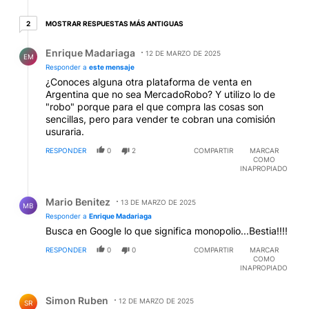
2 respuestas más antiguas
MOSTRAR RESPUESTAS MÁS ANTIGUAS
2
Respuesta de Enrique Madariaga.
Enrique Madariaga
12 DE MARZO DE 2025
EM
Responder a
este mensaje
¿Conoces alguna otra plataforma de venta en
Argentina que no sea MercadoRobo? Y utilizo lo de
"robo" porque para el que compra las cosas son
sencillas, pero para vender te cobran una comisión
usuraria.
RESPONDER
0
2
COMPARTIR
MARCAR
COMO
INAPROPIADO
Respuesta de Mario Benitez.
Mario Benitez
13 DE MARZO DE 2025
MB
Responder a
Enrique Madariaga
Busca en Google lo que significa monopolio...Bestia!!!!
RESPONDER
0
0
COMPARTIR
MARCAR
COMO
INAPROPIADO
Comentario de Simon Ruben.
Simon Ruben
12 DE MARZO DE 2025
SR