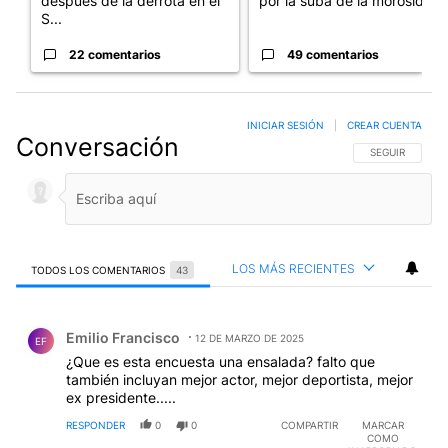
después de la derrota en el
por la suba de la morosida...
S...
22 comentarios
49 comentarios
INICIAR SESIÓN
|
CREAR CUENTA
Conversación
SIGA ESTA CO
SEGUIR
LOS MÁS RECIENTES
TODOS LOS COMENTARIOS
43
Todos los comentarios
Comentario de Emilio Francisco.
Emilio Francisco
12 DE MARZO DE 2025
EF
¿Que es esta encuesta una ensalada? falto que
también incluyan mejor actor, mejor deportista, mejor
ex presidente.....
RESPONDER
0
0
COMPARTIR
MARCAR
COMO