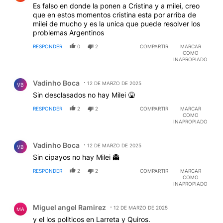
Es falso en donde la ponen a Cristina y a milei, creo
que en estos momentos cristina esta por arriba de
milei de mucho y es la unica que puede resolver los
problemas Argentinos
RESPONDER
0
2
COMPARTIR
MARCAR
COMO
INAPROPIADO
Comentario de Vadinho Boca.
Vadinho Boca
12 DE MARZO DE 2025
VB
Sin desclasados no hay Milei 🤮
RESPONDER
2
2
COMPARTIR
MARCAR
COMO
INAPROPIADO
Comentario de Vadinho Boca.
Vadinho Boca
12 DE MARZO DE 2025
VB
Sin cipayos no hay Milei 👻
RESPONDER
2
2
COMPARTIR
MARCAR
COMO
INAPROPIADO
Comentario de Miguel angel Ramirez.
Miguel angel Ramirez
12 DE MARZO DE 2025
MA
y el los politicos en Larreta y Quiros.