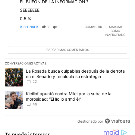
EL BUFÓN DE LA INFORMACIÓN.?
SEEEEEEE
0.5 %
RESPONDER
3
0
COMPARTIR
MARCAR
COMO
INAPROPIADO
CARGAR MÁS COMENTARIOS
CONVERSACIONES ACTIVAS
Este listado muestra los artículos con más comentarios en los últim
Un artículo de tendencia con el título "La Rosada busca culpables
La Rosada busca culpables después de la derrota
en el Senado y recalcula su estrategia
22
Un artículo de tendencia con el título "Kicillof apuntó contra Milei 
Kicillof apuntó contra Milei por la suba de la
morosidad: “El lío lo armó él”
49
Gestionado por