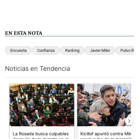
EN ESTA NOTA
Encuesta
Confianza
Ranking
Javier Milei
Pulso Res
Noticias en Tendencia
Este listado muestra los artículos con más comentarios en los últim
Un artículo de tendencia con el título "La Rosada busca culpabl
Un artículo de tendencia con el
La Rosada busca culpables
Kicillof apuntó contra Milei