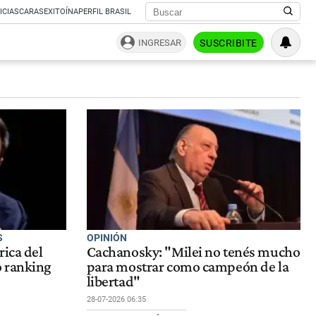
ICIAS
CARAS
EXITOÍNA
PERFIL BRASIL
INGRESAR
SUSCRIBITE
S
OPINIÓN
rica del
Cachanosky: "Milei no tenés mucho
o ranking
para mostrar como campeón de la
libertad"
28-07-2026 06:35