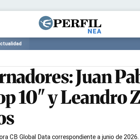
Política
Pymes
Salud
Internacional
Clima
Deportes
ctualidad
Business
Noticias
Caras
nadores: Juan Pab
op 10" y Leandro 
os
tora CB Global Data correspondiente a junio de 2026.