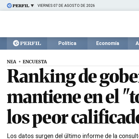
VIERNES 07 DE AGOSTO DE 2026
Últimas noticias
Inicio
Ahora
Opinión
Cultura
Arte
Educación
Política
Economía
A
Videos
Córdoba
Reperfilar
Diario del Juicio
NEA
ENCUESTA
Ranking de gober
mantiene en el "t
los peor calificad
Los datos surgen del último informe de la consul