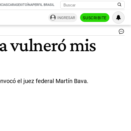
ICIAS
CARAS
EXITOÍNA
PERFIL BRASIL
INGRESAR
SUSCRIBITE
Ma
va vulneró mis
Ma
|
Pa
Cua
onvocó el juez federal Martín Bava.