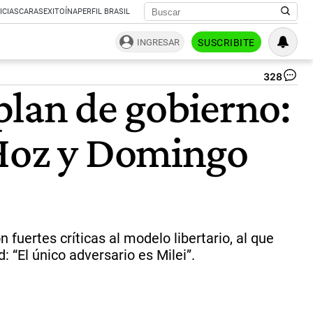
ICIAS
CARAS
EXITOÍNA
PERFIL BRASIL
INGRESAR
SUSCRIBITE
328
Kic
 plan de gobierno:
sal
son
co
 Hoz y Domingo
Ma
de
fo
|
NA
uertes críticas al modelo libertario, al que
: “El único adversario es Milei”.