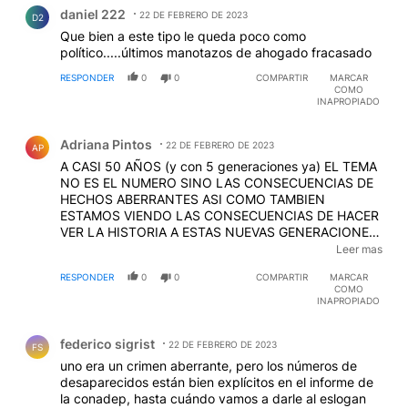
Comentario de daniel 222.
daniel 222
22 DE FEBRERO DE 2023
D2
Que bien a este tipo le queda poco como
político.....últimos manotazos de ahogado fracasado
RESPONDER
0
0
COMPARTIR
MARCAR
COMO
INAPROPIADO
Comentario de Adriana Pintos.
Adriana Pintos
22 DE FEBRERO DE 2023
AP
A CASI 50 AÑOS (y con 5 generaciones ya) EL TEMA
NO ES EL NUMERO SINO LAS CONSECUENCIAS DE
HECHOS ABERRANTES ASI COMO TAMBIEN
ESTAMOS VIENDO LAS CONSECUENCIAS DE HACER
VER LA HISTORIA A ESTAS NUEVAS GENERACIONES
DESDE UN RELATO SIN FIN QUE HOY LLEVA COMO
Leer mas
REPRESENTANTE DE NUESTRO PAIS A UN
RESPONDER
0
0
COMPARTIR
MARCAR
SECUESTRADOR MILLO. NARIO
COMO
INAPROPIADO
Comentario de federico sigrist.
federico sigrist
22 DE FEBRERO DE 2023
FS
uno era un crimen aberrante, pero los números de
desaparecidos están bien explícitos en el informe de
la conadep, hasta cuándo vamos a darle al eslogan