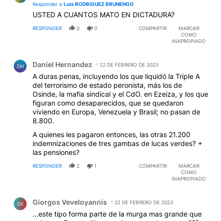
Responder a
Luis RODRIGUEZ BRUNENGO
USTED A CUANTOS MATO EN DICTADURA?
RESPONDER
0
0
COMPARTIR
MARCAR
COMO
INAPROPIADO
Comentario de Daniel Hernandez.
Daniel Hernandez
22 DE FEBRERO DE 2023
DH
A duras penas, incluyendo los que liquidó la Triple A
del terrorismo de estado peronista, más los de
Osinde, la mafia sindical y el CdO. en Ezeiza, y los que
figuran como desaparecidos, que se quedaron
viviendo en Europa, Venezuela y Brasil; no pasan de
8.800.
A quienes les pagaron entonces, las otras 21.200
indemnizaciones de tres gambas de lucas verdes? +
las pensiones?
RESPONDER
2
1
COMPARTIR
MARCAR
COMO
INAPROPIADO
Comentario de Giorgos Veveloyannis.
Giorgos Veveloyannis
22 DE FEBRERO DE 2023
GV
...este tipo forma parte de la murga mas grande que