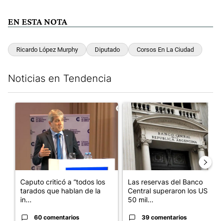
EN ESTA NOTA
Ricardo López Murphy
Diputado
Corsos En La Ciudad
Noticias en Tendencia
Este listado muestra los artículos con más comentarios en los últim
Un artículo de tendencia con el título "Caputo criticó a “todos 
Un artículo de tendencia con e
Caputo criticó a “todos los
Las reservas del Banco
tarados que hablan de la
Central superaron los US$
in...
50 mil...
60 comentarios
39 comentarios