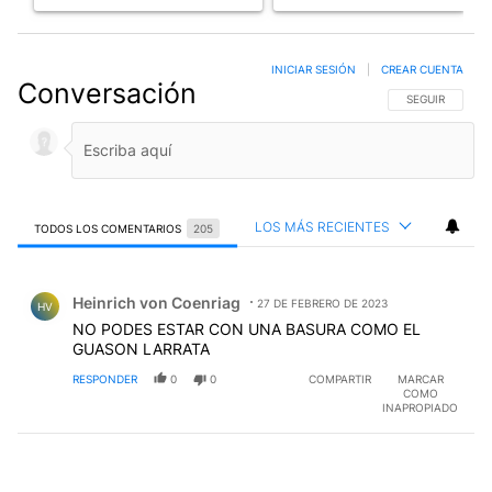
INICIAR SESIÓN
|
CREAR CUENTA
Conversación
SIGA ESTA CO
SEGUIR
LOS MÁS RECIENTES
TODOS LOS COMENTARIOS
205
Todos los comentarios
Comentario de Heinrich von Coenriag.
Heinrich von Coenriag
27 DE FEBRERO DE 2023
HV
NO PODES ESTAR CON UNA BASURA COMO EL
GUASON LARRATA
RESPONDER
0
0
COMPARTIR
MARCAR
COMO
INAPROPIADO