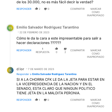
de los 30.000, no es más fácil decir la verdad?
RESPONDER
2
0
COMPARTIR
MARCAR
COMO
INAPROPIADO
Comentario de Emilio Salvador Rodriguez Tarantino.
Emilio Salvador Rodriguez Tarantino
ES
22 DE FEBRERO DE 2023
Cómo le da la cara a este impresentable para salir a
hacer declaraciones ??????
1
RESPONDER
COMPARTIR
MARCAR
RESPUESTA
0
2
COMO
INAPROPIADO
Respuesta de d lor.
d lor
7 DE MARZO DE 2023
DL
Responder a
Emilio Salvador Rodriguez Tarantino
SI A LA CHORRA CFK LE DA LA JETA PARA ESTAR EN
LA VICEPRESIDENCIA DE LA NACION Y EN EL
SENADO, ESTA CLARO QUE NINGUN POLITICO
TIENE JETA EN LA MALDITA PERONIA.
RESPONDER
1
0
COMPARTIR
MARCAR
COMO
INAPROPIADO