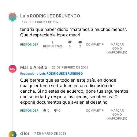
Comentario de Luis RODRIGUEZ BRUNENGO.
Luis RODRIGUEZ BRUNENGO
LR
22 DE FEBRERO DE 2023
tendría que haber dicho "matamos a muchos menos".
Que despreciable lopez macri
2
RESPONDER
COMPARTIR
MARCAR
RESPUESTAS
0
2
COMO
INAPROPIADO
Respuesta de Mario Areitio.
Mario Areitio
22 DE FEBRERO DE 2023
MA
Responder a
Luis RODRIGUEZ BRUNENGO
Que berreta que es todo en este país, en donde
cualquier tema se traduce en una discusión de
cancha. Si no estas de acuerdo, pone tus argumentos
con seriedad y respeta los ajenos, sin ofensas. O
expone documentos que avalen el desatino
RESPONDER
0
0
COMPARTIR
MARCAR
COMO
INAPROPIADO
Respuesta de d lor.
d lor
7 DE MARZO DE 2023
DL