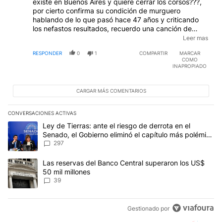
existe en Buenos Aires y quiere cerrar los corsos???,
por cierto confirma su condición de murguero
hablando de lo que pasó hace 47 años y criticando
los nefastos resultados, recuerdo una canción de
retirada de los Mimados de la Paternal que decía "En
Leer mas
la vida todo tiene fin señores, para este murguero
RESPONDER
0
1
COMPARTIR
MARCAR
llegó el fin del carnaval, volveré a la vida nuevamente
COMO
esperando retornar..." !!!.-
INAPROPIADO
CARGAR MÁS COMENTARIOS
CONVERSACIONES ACTIVAS
Este listado muestra los artículos con más comentarios en los últim
Un artículo de tendencia con el título "Ley de Tierras: ante el ri
Ley de Tierras: ante el riesgo de derrota en el
Senado, el Gobierno eliminó el capítulo más polémico
del proyecto
297
Un artículo de tendencia con el título "Las reservas del Banco Ce
Las reservas del Banco Central superaron los US$
50 mil millones
39
Gestionado por