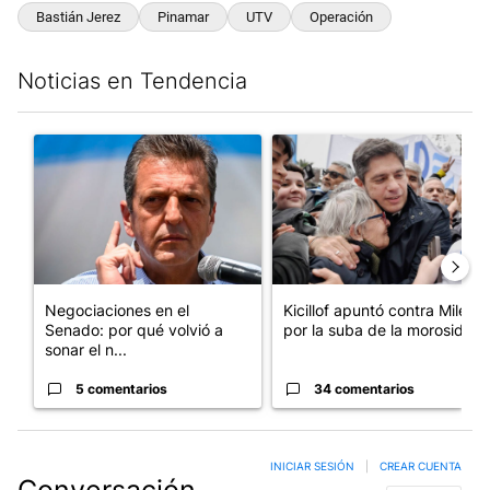
Bastián Jerez
Pinamar
UTV
Operación
Noticias en Tendencia
Este listado muestra los artículos con más comentarios en los últim
Un artículo de tendencia con el título "Negociaciones en el Se
Un artículo de tendencia con el
Negociaciones en el
Kicillof apuntó contra Milei
Senado: por qué volvió a
por la suba de la morosida...
sonar el n...
5 comentarios
34 comentarios
INICIAR SESIÓN
|
CREAR CUENTA
Conversación