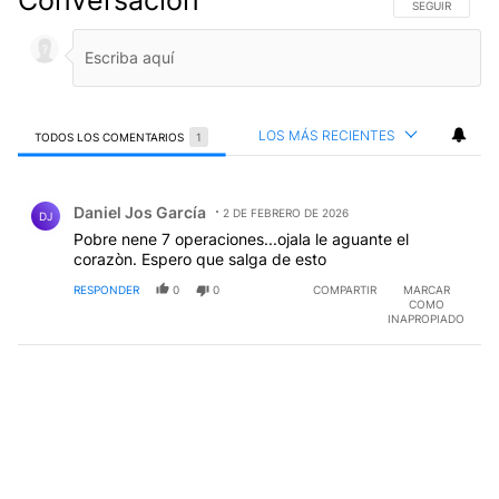
SIGA ESTA CO
SEGUIR
LOS MÁS RECIENTES
TODOS LOS COMENTARIOS
1
Todos los comentarios
Comentario de Daniel Jos García.
Daniel Jos García
2 DE FEBRERO DE 2026
DJ
Pobre nene 7 operaciones...ojala le aguante el
corazòn. Espero que salga de esto
RESPONDER
0
0
COMPARTIR
MARCAR
COMO
INAPROPIADO