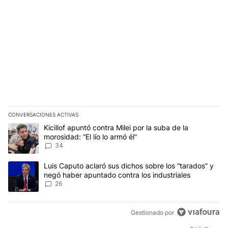
CONVERSACIONES ACTIVAS
Este listado muestra los artículos con más comentarios en los últim
Un artículo de tendencia con el título "Kicillof apuntó contra Milei 
Kicillof apuntó contra Milei por la suba de la
morosidad: “El lío lo armó él”
34
Un artículo de tendencia con el título "Luis Caputo aclaró sus dic
Luis Caputo aclaró sus dichos sobre los “tarados” y
negó haber apuntado contra los industriales
26
Gestionado por