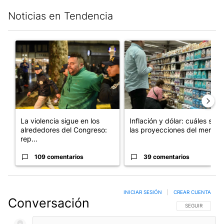
Noticias en Tendencia
Este listado muestra los artículos con más comentarios en los últim
Un artículo de tendencia con el título "La violencia sigue en l
Un artículo de tendencia con e
La violencia sigue en los
Inflación y dólar: cuáles son
alrededores del Congreso:
las proyecciones del merc...
rep...
109 comentarios
39 comentarios
INICIAR SESIÓN
|
CREAR CUENTA
Conversación
SIGA ESTA CO
SEGUIR