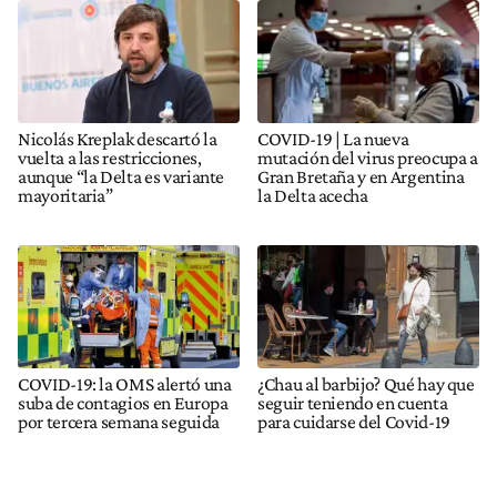
Nicolás Kreplak descartó la
COVID-19 | La nueva
vuelta a las restricciones,
mutación del virus preocupa a
aunque “la Delta es variante
Gran Bretaña y en Argentina
mayoritaria”
la Delta acecha
COVID-19: la OMS alertó una
¿Chau al barbijo? Qué hay que
suba de contagios en Europa
seguir teniendo en cuenta
por tercera semana seguida
para cuidarse del Covid-19