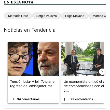
EN ESTA NOTA
Mercado Libre
Sergio Palazzo
Hugo Moyano
Marcos Galp
Noticias en Tendencia
Este listado muestra los artículos con más comentarios en los últim
Un artículo de tendencia con el título "Tensión Lula-Milei: “A
Un artículo de tendencia con 
Tensión Lula-Milei: “Anular el
Un economista criticó el uso
regreso del embajador ma...
de comparaciones con el
úl...
34 comentarios
22 comentarios