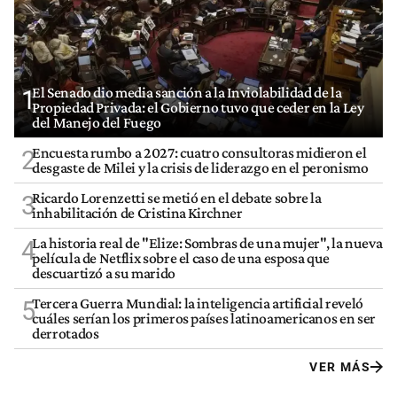
El Senado dio media sanción a la Inviolabilidad de la
1
Propiedad Privada: el Gobierno tuvo que ceder en la Ley
del Manejo del Fuego
Encuesta rumbo a 2027: cuatro consultoras midieron el
2
desgaste de Milei y la crisis de liderazgo en el peronismo
Ricardo Lorenzetti se metió en el debate sobre la
3
inhabilitación de Cristina Kirchner
La historia real de "Elize: Sombras de una mujer", la nueva
4
película de Netflix sobre el caso de una esposa que
descuartizó a su marido
Tercera Guerra Mundial: la inteligencia artificial reveló
5
cuáles serían los primeros países latinoamericanos en ser
derrotados
VER MÁS