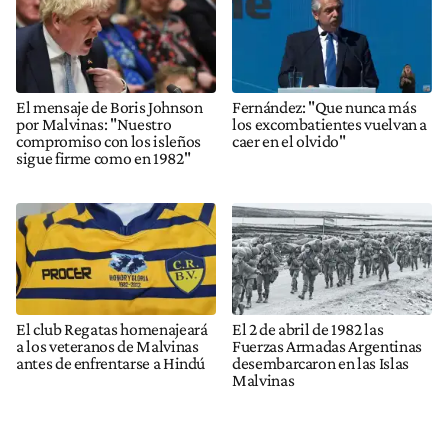
El mensaje de Boris Johnson
Fernández: "Que nunca más
por Malvinas: "Nuestro
los excombatientes vuelvan a
compromiso con los isleños
caer en el olvido"
sigue firme como en 1982"
El club Regatas homenajeará
El 2 de abril de 1982 las
a los veteranos de Malvinas
Fuerzas Armadas Argentinas
antes de enfrentarse a Hindú
desembarcaron en las Islas
Malvinas