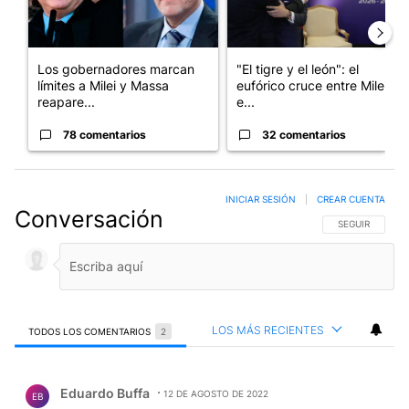
Los gobernadores marcan
"El tigre y el león": el
límites a Milei y Massa
eufórico cruce entre Milei y
reapare...
e...
78 comentarios
32 comentarios
INICIAR SESIÓN
|
CREAR CUENTA
Conversación
SIGA ESTA CO
SEGUIR
LOS MÁS RECIENTES
TODOS LOS COMENTARIOS
2
Todos los comentarios
Comentario de Eduardo Buffa.
Eduardo Buffa
12 DE AGOSTO DE 2022
EB