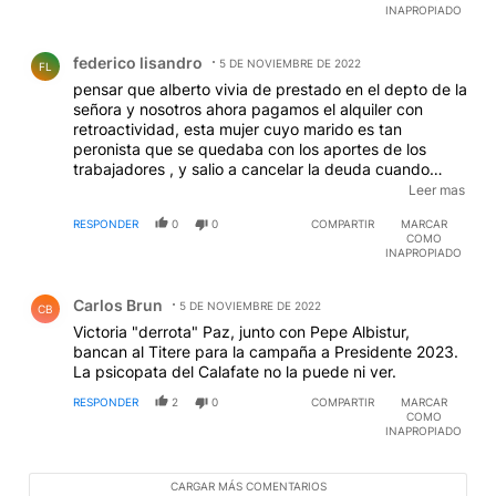
INAPROPIADO
Comentario de federico lisandro.
federico lisandro
5 DE NOVIEMBRE DE 2022
FL
pensar que alberto vivia de prestado en el depto de la
señora y nosotros ahora pagamos el alquiler con
retroactividad, esta mujer cuyo marido es tan
peronista que se quedaba con los aportes de los
trabajadores , y salio a cancelar la deuda cuando
tomo estado publico por que se ve que a los
Leer mas
dirigentes de este gobierno les encanta no pagar lo
RESPONDER
0
0
COMPARTIR
MARCAR
que corresponde , tenemos a vicky y pablo dos
COMO
progres con mucama y tenemos a vicky y pepe. que
INAPROPIADO
nadie sabe bien como hiso para tener lo que tiene ,
Comentario de Carlos Brun.
Carlos Brun
5 DE NOVIEMBRE DE 2022
CB
Victoria "derrota" Paz, junto con Pepe Albistur,
bancan al Titere para la campaña a Presidente 2023.
La psicopata del Calafate no la puede ni ver.
RESPONDER
2
0
COMPARTIR
MARCAR
COMO
INAPROPIADO
CARGAR MÁS COMENTARIOS