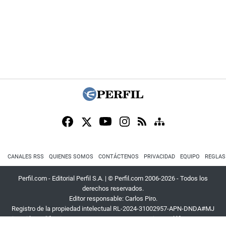
CANALES RSS
QUIENES SOMOS
CONTÁCTENOS
PRIVACIDAD
EQUIPO
REGLAS
Perfil.com - Editorial Perfil S.A.
| © Perfil.com 2006-2026 - Todos los
derechos reservados.
Editor responsable: Carlos Piro.
Registro de la propiedad intelectual RL-2024-31002957-APN-DNDA#MJ
Dirección:
California 2715
,
C1289ABI
,
CABA, Argentina
| Teléfono:
+54 9 11