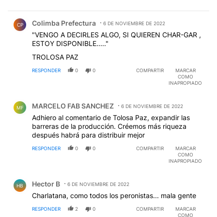
Comentario de Colimba Prefectura.
Colimba Prefectura
6 DE NOVIEMBRE DE 2022
CP
"VENGO A DECIRLES ALGO, SI QUIEREN CHAR-GAR ,
ESTOY DISPONIBLE....."
TROLOSA PAZ
RESPONDER
0
0
COMPARTIR
MARCAR
COMO
INAPROPIADO
Comentario de MARCELO FAB SANCHEZ.
MARCELO FAB SANCHEZ
6 DE NOVIEMBRE DE 2022
MF
Adhiero al comentario de Tolosa Paz, expandir las
barreras de la producción. Créemos más riqueza
después habrá para distribuir mejor
RESPONDER
0
0
COMPARTIR
MARCAR
COMO
INAPROPIADO
Comentario de Hector B.
Hector B
6 DE NOVIEMBRE DE 2022
HB
Charlatana, como todos los peronistas... mala gente
RESPONDER
2
0
COMPARTIR
MARCAR
COMO