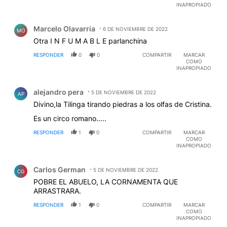
INAPROPIADO
Comentario de Marcelo Olavarria.
Marcelo Olavarria
6 DE NOVIEMBRE DE 2022
MO
Otra I N F U M A B L E parlanchina
RESPONDER
0
0
COMPARTIR
MARCAR
COMO
INAPROPIADO
Comentario de alejandro pera.
alejandro pera
5 DE NOVIEMBRE DE 2022
AP
Divino,la Tilinga tirando piedras a los olfas de Cristina.
Es un circo romano.....
RESPONDER
1
0
COMPARTIR
MARCAR
COMO
INAPROPIADO
Comentario de Carlos German.
Carlos German
5 DE NOVIEMBRE DE 2022
CG
POBRE EL ABUELO, LA CORNAMENTA QUE
ARRASTRARA.
RESPONDER
1
0
COMPARTIR
MARCAR
COMO
INAPROPIADO