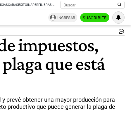
ICIAS
CARAS
EXITOÍNA
PERFIL BRASIL
INGRESAR
SUSCRIBITE
Fe
 de impuestos,
Zer
pre
de
 plaga que está
Ma
|
Ra
Per
al y prevé obtener una mayor producción para
cto productivo que puede generar la plaga de