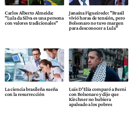
Carlos Alberto Almeida:
Janaína Figueiredo: "Brasil
"Lula da Silva es una persona
vivió horas de tensión, pero
con valores tradicionales"
Bolsonaro no tuvo margen
para desconocer a Lula"
La ciencia brasileña sueña
Luis D'Elía comparó a Berni
con la resurrección
con Bolsonaro y dijo que
Kirchner no hubiera
apaleado a los pobres