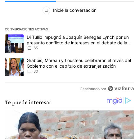
Todos los comentarios
Inicie la conversación
CONVERSACIONES ACTIVAS
Este listado muestra los artículos con más comentarios en los últim
Un artículo de tendencia con el título "Di Tullio impugnó a Joaqu
Di Tullio impugnó a Joaquín Benegas Lynch por un
presunto conflicto de intereses en el debate de la
Ley de Tierras
65
Un artículo de tendencia con el título "Grabois, Moreau y Lousteau
Grabois, Moreau y Lousteau celebraron el revés del
Gobierno con el capítulo de extranjerización
80
Gestionado por