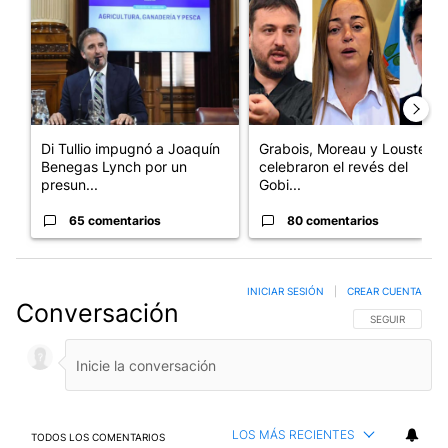
Di Tullio impugnó a Joaquín
Grabois, Moreau y Lousteau
Benegas Lynch por un
celebraron el revés del
presun...
Gobi...
65 comentarios
80 comentarios
INICIAR SESIÓN
|
CREAR CUENTA
Conversación
SIGA ESTA CO
SEGUIR
LOS MÁS RECIENTES
TODOS LOS COMENTARIOS