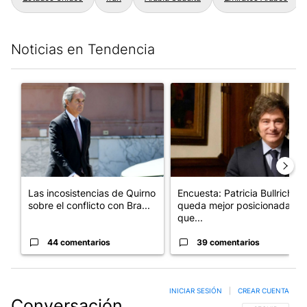
Noticias en Tendencia
Este listado muestra los artículos con más comentarios en los últim
Un artículo de tendencia con el título "Las incosistencias de Qu
Un artículo de tendencia con e
Las incosistencias de Quirno
Encuesta: Patricia Bullrich
sobre el conflicto con Bra...
queda mejor posicionada
que...
44 comentarios
39 comentarios
INICIAR SESIÓN
|
CREAR CUENTA
Conversación