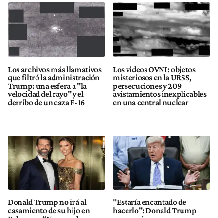
Los archivos más llamativos
Los videos OVNI: objetos
que filtró la administración
misteriosos en la URSS,
Trump: una esfera a "la
persecuciones y 209
velocidad del rayo" y el
avistamientos inexplicables
derribo de un caza F-16
en una central nuclear
Donald Trump no irá al
"Estaría encantado de
casamiento de su hijo en
hacerlo": Donald Trump