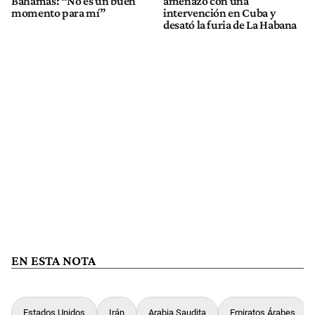
Bahamas: “No es un buen
amenazó con una
momento para mí”
intervención en Cuba y
desató la furia de La Habana
EN ESTA NOTA
Estados Unidos
Irán
Arabia Saudita
Emiratos Árabes