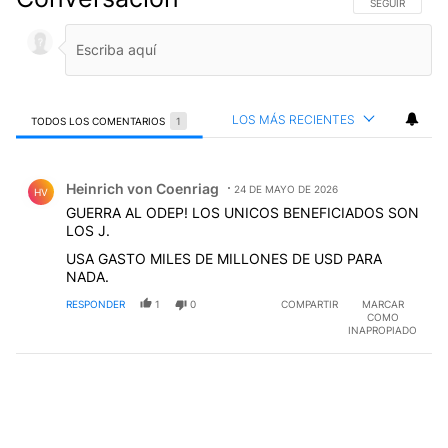
SIGA ESTA CO
SEGUIR
LOS MÁS RECIENTES
TODOS LOS COMENTARIOS
1
Todos los comentarios
Comentario de Heinrich von Coenriag.
Heinrich von Coenriag
24 DE MAYO DE 2026
HV
GUERRA AL ODEP! LOS UNICOS BENEFICIADOS SON
LOS J.
USA GASTO MILES DE MILLONES DE USD PARA
NADA.
RESPONDER
1
0
COMPARTIR
MARCAR
COMO
INAPROPIADO