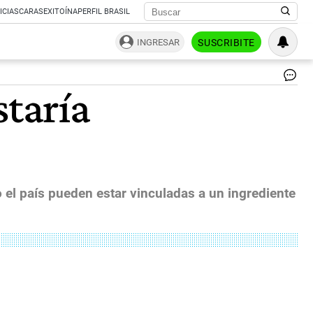
ICIAS
CARAS
EXITOÍNA
PERFIL BRASIL
INGRESAR
SUSCRIBITE
Ju
taría
La
Inc
E-
Cig
As
Alt
De
Si
l país pueden estar vinculadas a un ingrediente
Do
In
Fu
|
Bl