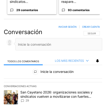
sindicatos...
reapare...
29 comentarios
93 comentarios
INICIAR SESIÓN
|
CREAR CUENTA
Conversación
SIGA ESTA CO
SEGUIR
LOS MÁS RECIENTES
TODOS LOS COMENTARIOS
Todos los comentarios
Inicie la conversación
CONVERSACIONES ACTIVAS
Este listado muestra los artículos con más comentarios en los últim
Un artículo de tendencia con el título "San Cayetano 2026: organi
San Cayetano 2026: organizaciones sociales y
sindicatos vuelven a movilizarse con fuertes
reclamos al Gobierno
29