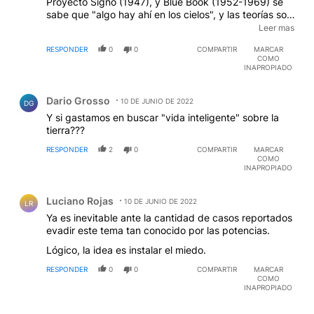
Proyecto Signo (1947), y Blue Book (1952-1969) se
sabe que "algo hay ahí en los cielos", y las teorías son
tantas..... Todavía hay muchas cosas que no sabemos
Leer mas
de nuestro propio planeta; probar el "y si ....." es
RESPONDER
0
0
COMPARTIR
MARCAR
complejo. Aunque, si es cierto que hay algo en los
COMO
cielos que no es invento terrestre.
INAPROPIADO
Comentario de Dario Grosso.
Dario Grosso
10 DE JUNIO DE 2022
DG
Y si gastamos en buscar "vida inteligente" sobre la
tierra???
RESPONDER
2
0
COMPARTIR
MARCAR
COMO
INAPROPIADO
Comentario de Luciano Rojas.
Luciano Rojas
10 DE JUNIO DE 2022
LR
Ya es inevitable ante la cantidad de casos reportados
evadir este tema tan conocido por las potencias.
Lógico, la idea es instalar el miedo.
RESPONDER
0
0
COMPARTIR
MARCAR
COMO
INAPROPIADO