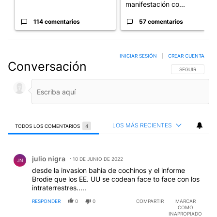
manifestación co...
114 comentarios
57 comentarios
INICIAR SESIÓN
|
CREAR CUENTA
Conversación
SIGA ESTA CO
SEGUIR
LOS MÁS RECIENTES
TODOS LOS COMENTARIOS
4
Todos los comentarios
Comentario de julio nigra.
julio nigra
10 DE JUNIO DE 2022
JN
desde la invasion bahia de cochinos y el informe
Brodie que los EE. UU se codean face to face con los
intraterrestres.....
RESPONDER
0
0
COMPARTIR
MARCAR
COMO
INAPROPIADO