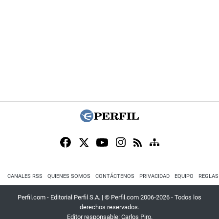
CANALES RSS
QUIENES SOMOS
CONTÁCTENOS
PRIVACIDAD
EQUIPO
REGLAS
Perfil.com - Editorial Perfil S.A.
| © Perfil.com 2006-2026 - Todos los
derechos reservados.
Editor responsable: Carlos Piro.