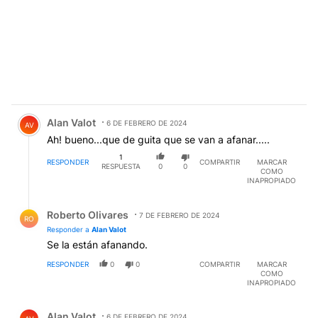
Comentario de Alan Valot.
Alan Valot
6 DE FEBRERO DE 2024
AV
Ah! bueno...que de guita que se van a afanar.....
1
RESPONDER
COMPARTIR
MARCAR
RESPUESTA
0
0
COMO
INAPROPIADO
Respuesta de Roberto Olivares.
Roberto Olivares
7 DE FEBRERO DE 2024
RO
Responder a
Alan Valot
Se la están afanando.
RESPONDER
0
0
COMPARTIR
MARCAR
COMO
INAPROPIADO
Comentario de Alan Valot.
Alan Valot
6 DE FEBRERO DE 2024