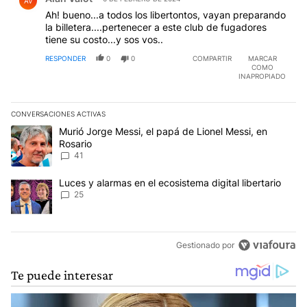
AV
Ah! bueno...a todos los libertontos, vayan preparando
la billetera....pertenecer a este club de fugadores
tiene su costo...y sos vos..
RESPONDER
0
0
COMPARTIR
MARCAR
COMO
INAPROPIADO
CONVERSACIONES ACTIVAS
Este listado muestra los artículos con más comentarios en los últim
Un artículo de tendencia con el título "Murió Jorge Messi, el papá
Murió Jorge Messi, el papá de Lionel Messi, en
Rosario
41
Un artículo de tendencia con el título "Luces y alarmas en el ecosi
Luces y alarmas en el ecosistema digital libertario
25
Gestionado por