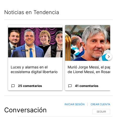
Noticias en Tendencia
Este listado muestra los artículos con más comentarios en los últim
Un artículo de tendencia con el título "Luces y alarmas en el eco
Un artículo de tendencia con e
Luces y alarmas en el
Murió Jorge Messi, el papá
ecosistema digital libertario
de Lionel Messi, en Rosario
25 comentarios
41 comentarios
INICIAR SESIÓN
|
CREAR CUENTA
Conversación
SIGA ESTA CO
SEGUIR