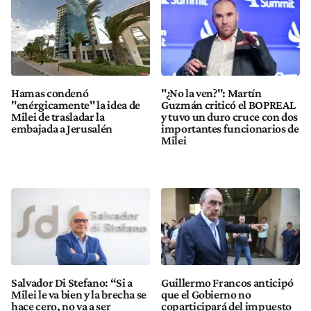
Hamas condenó
"¿No la ven?": Martín
"enérgicamente" la idea de
Guzmán criticó el BOPREAL
Milei de trasladar la
y tuvo un duro cruce con dos
embajada a Jerusalén
importantes funcionarios de
Milei
Salvador Di Stefano: “Si a
Guillermo Francos anticipó
Milei le va bien y la brecha se
que el Gobierno no
hace cero, no va a ser
coparticipará del impuesto