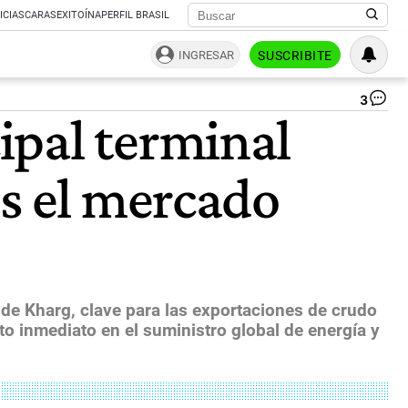
ICIAS
CARAS
EXITOÍNA
PERFIL BRASIL
INGRESAR
SUSCRIBITE
3
Tr
ipal terminal
ind
en
ent
ás el mercado
co
Fo
Ne
y
de
la
Ca
Bl
a de Kharg, clave para las exportaciones de crudo
qu
to inmediato en el suministro global de energía y
el
"n
lid
ira
mu