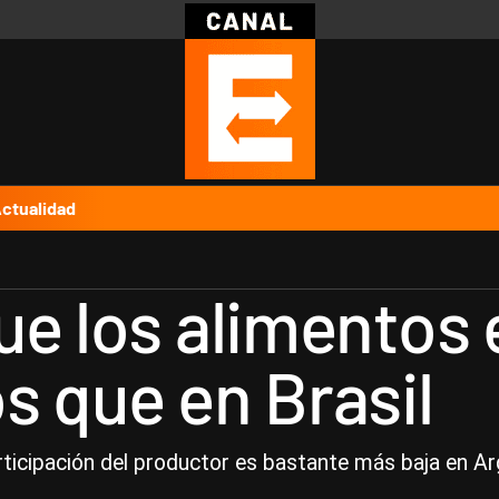
Política
Pymes
Salud
Internacional
Clima
Deportes
Business
Noticias
Caras
ctualidad
ue los alimentos 
s que en Brasil
rticipación del productor es bastante más baja en Ar