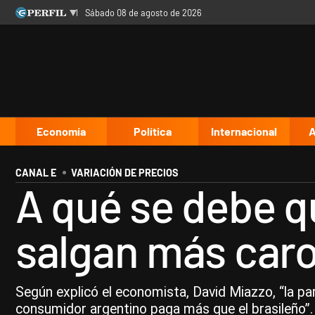
sábado 08 de agosto de 2026
Últimas noticias
Inicio
Ahora
Opinión
Cultura
Arte
Educación
Videos
Córdoba
Reperfilar
Diario del Juicio
Economía
Política
Internacional
A
CANAL E
VARIACIÓN DE PRECIOS
A qué se debe q
salgan más caro
Según explicó el economista, David Miazzo, “la pa
consumidor argentino paga más que el brasileño”.