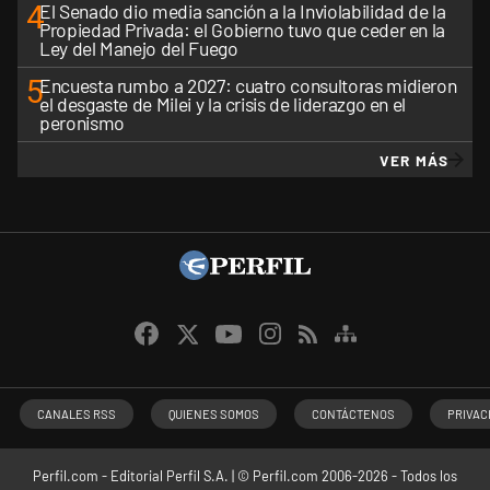
4
El Senado dio media sanción a la Inviolabilidad de la
Propiedad Privada: el Gobierno tuvo que ceder en la
Ley del Manejo del Fuego
5
Encuesta rumbo a 2027: cuatro consultoras midieron
el desgaste de Milei y la crisis de liderazgo en el
peronismo
VER MÁS
CANALES RSS
QUIENES SOMOS
CONTÁCTENOS
PRIVAC
Perfil.com - Editorial Perfil S.A.
| © Perfil.com 2006-2026 - Todos los