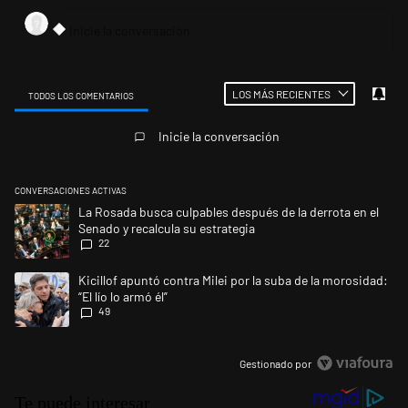
LOS MÁS RECIENTES
TODOS LOS COMENTARIOS
Todos los comentarios
Inicie la conversación
CONVERSACIONES ACTIVAS
Este listado muestra los artículos con más comentarios en los últimos 
Un artículo de tendencia con el título "La Rosada busca culpables despu
La Rosada busca culpables después de la derrota en el
Senado y recalcula su estrategia
22
Un artículo de tendencia con el título "Kicillof apuntó contra Milei por l
Kicillof apuntó contra Milei por la suba de la morosidad:
“El lío lo armó él”
49
Gestionado por