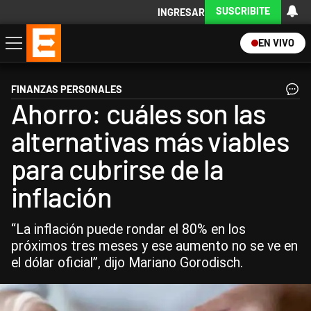
SUSCRIBITE
INGRESAR
EN VIVO
Economía
Política
Internacional
Actualidad
Descargá la App
FINANZAS PERSONALES
Ahorro: cuáles son las
alternativas más viables
para cubrirse de la
inflación
“La inflación puede rondar el 80% en los
próximos tres meses y ese aumento no se ve en
el dólar oficial”, dijo Mariano Gorodisch.