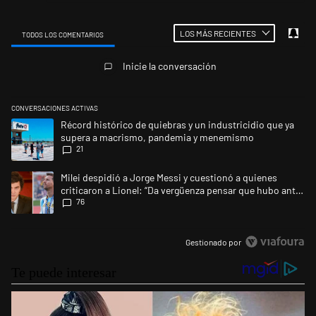
LOS MÁS RECIENTES
TODOS LOS COMENTARIOS
Todos los comentarios
Inicie la conversación
CONVERSACIONES ACTIVAS
Este listado muestra los artículos con más comentarios en los últimos 
Un artículo de tendencia con el título "Récord histórico de quiebras 
Récord histórico de quiebras y un industricidio que ya
supera a macrismo, pandemia y menemismo
21
Un artículo de tendencia con el título "Milei despidió a Jorge Messi y 
Milei despidió a Jorge Messi y cuestionó a quienes
criticaron a Lionel: “Da vergüenza pensar que hubo anti-
76
Messi”
Gestionado por