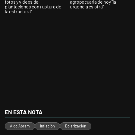
fotos y videos de
agropecuaria de hoy "la
plantaciones con ruptura de
urgencia es otra"
la estructura"
EN ESTA NOTA
Aldo Abram
Inflación
Dolarización