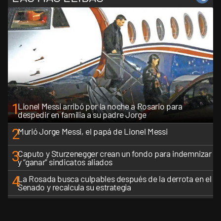
1
Lionel Messi arribó por la noche a Rosario para
despedir en familia a su padre Jorge
2
Murió Jorge Messi, el papá de Lionel Messi
3
Caputo y Sturzenegger crean un fondo para indemnizar
y “ganar” sindicatos aliados
4
La Rosada busca culpables después de la derrota en el
Senado y recalcula su estrategia
5
Lionel Messi llega a Rosario a las 20.30: velatorio
íntimo de Jorge Messi, sin acceso al público