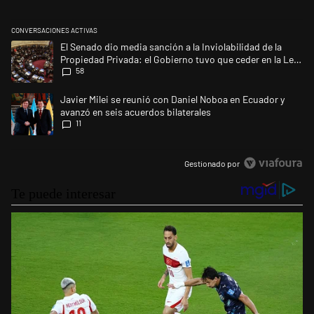
CONVERSACIONES ACTIVAS
Este listado muestra los artículos con más comentarios en los últimos 
Un artículo de tendencia con el título "El Senado dio media sanción a l
El Senado dio media sanción a la Inviolabilidad de la
Propiedad Privada: el Gobierno tuvo que ceder en la Ley
58
del Manejo del Fuego
Un artículo de tendencia con el título "Javier Milei se reunió con Dani
Javier Milei se reunió con Daniel Noboa en Ecuador y
avanzó en seis acuerdos bilaterales
11
Gestionado por