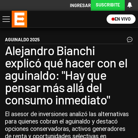
SUSCRIBITE
INGRESAR
EN VIVO
Economía
Política
Internacional
Actualidad
Descargá la App
AGUINALDO 2025
Alejandro Bianchi
explicó qué hacer con el
aguinaldo: "Hay que
pensar más allá del
consumo inmediato"
El asesor de inversiones analizó las alternativas
para quienes cobran el aguinaldo y destacó
opciones conservadoras, activos generadores
de renta y oportunidades selectivas en