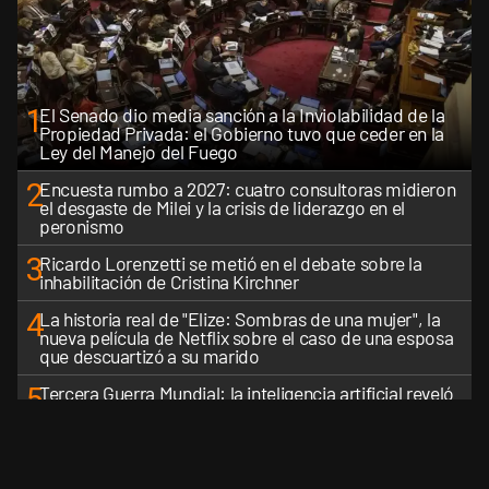
1
El Senado dio media sanción a la Inviolabilidad de la
Propiedad Privada: el Gobierno tuvo que ceder en la
Ley del Manejo del Fuego
2
Encuesta rumbo a 2027: cuatro consultoras midieron
el desgaste de Milei y la crisis de liderazgo en el
peronismo
3
Ricardo Lorenzetti se metió en el debate sobre la
inhabilitación de Cristina Kirchner
4
La historia real de "Elize: Sombras de una mujer", la
nueva película de Netflix sobre el caso de una esposa
que descuartizó a su marido
5
Tercera Guerra Mundial: la inteligencia artificial reveló
cuáles serían los primeros países latinoamericanos en
ser derrotados
VER MÁS