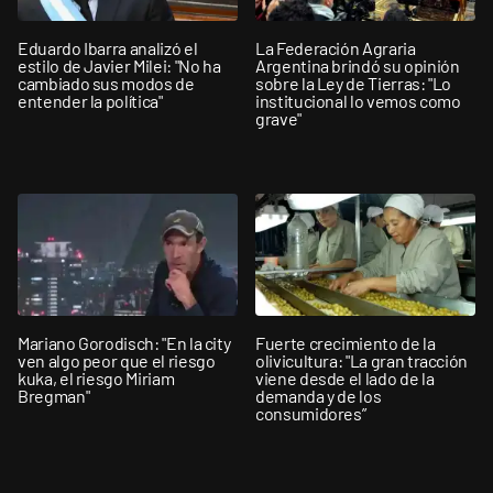
Eduardo Ibarra analizó el
La Federación Agraria
estilo de Javier Milei: "No ha
Argentina brindó su opinión
cambiado sus modos de
sobre la Ley de Tierras: "Lo
entender la política"
institucional lo vemos como
grave"
Mariano Gorodisch: "En la city
Fuerte crecimiento de la
ven algo peor que el riesgo
olivicultura: "La gran tracción
kuka, el riesgo Miriam
viene desde el lado de la
Bregman"
demanda y de los
consumidores”