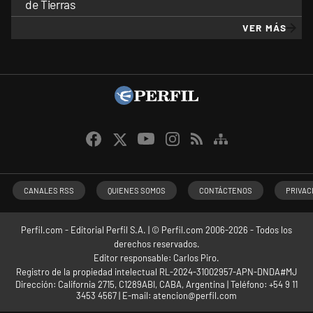
de Tierras
VER MÁS
CANALES RSS
QUIENES SOMOS
CONTÁCTENOS
PRIVAC
Perfil.com - Editorial Perfil S.A.
| © Perfil.com 2006-2026 - Todos los
derechos reservados.
Editor responsable: Carlos Piro.
Registro de la propiedad intelectual RL-2024-31002957-APN-DNDA#MJ
Dirección:
California 2715
,
C1289ABI
,
CABA, Argentina
| Teléfono:
+54 9 11
3453 4567
| E-mail:
atencion@perfil.com