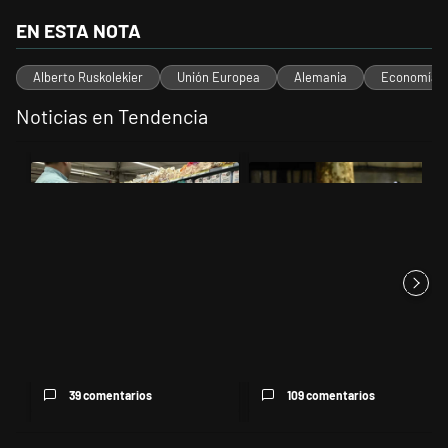
EN ESTA NOTA
Alberto Ruskolekier
Unión Europea
Alemania
Economía
Noticias en Tendencia
Este listado muestra los artículos con más comentarios en los últimos 
Un artículo de tendencia con el título "Inflación y dólar: cuáles son
Un artículo de tendencia con el t
Inflación y dólar: cuáles son
La violencia sigue en los
las proyecciones del merc...
alrededores del Congreso:
rep...
39 comentarios
109 comentarios