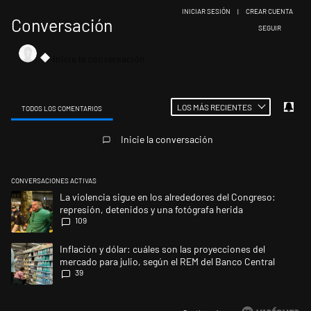
INICIAR SESIÓN
|
CREAR CUENTA
Conversación
SIGA ESTA CONV
SEGUIR
LOS MÁS RECIENTES
TODOS LOS COMENTARIOS
Todos los comentarios
Inicie la conversación
CONVERSACIONES ACTIVAS
Este listado muestra los artículos con más comentarios en los últimos 
Un artículo de tendencia con el título "La violencia sigue en los alred
La violencia sigue en los alrededores del Congreso:
represión, detenidos y una fotógrafa herida
109
Un artículo de tendencia con el título "Inflación y dólar: cuáles son la
Inflación y dólar: cuáles son las proyecciones del
mercado para julio, según el REM del Banco Central
39