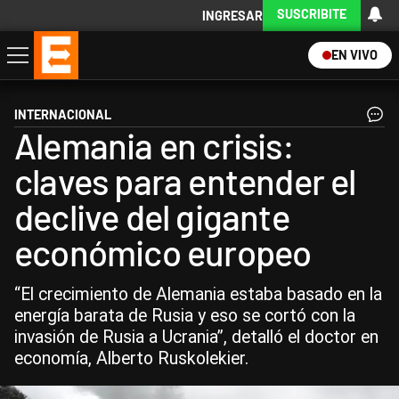
SUSCRIBITE
INGRESAR
EN VIVO
Economía
Política
Internacional
Actualidad
Descargá la App
INTERNACIONAL
Alemania en crisis:
claves para entender el
declive del gigante
económico europeo
“El crecimiento de Alemania estaba basado en la
energía barata de Rusia y eso se cortó con la
invasión de Rusia a Ucrania”, detalló el doctor en
economía, Alberto Ruskolekier.