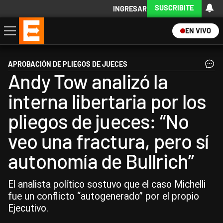
SUSCRIBITE
INGRESAR
EN VIVO
Economía
Política
Internacional
Actualidad
Descargá la App
APROBACIÓN DE PLIEGOS DE JUECES
Andy Tow analizó la
interna libertaria por los
pliegos de jueces: “No
veo una fractura, pero sí
autonomía de Bullrich”
El analista político sostuvo que el caso Michelli
fue un conflicto “autogenerado” por el propio
Ejecutivo.