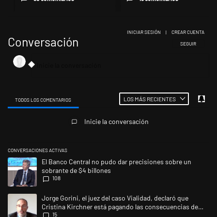
INICIAR SESIÓN
|
CREAR CUENTA
Conversación
SIGA ESTA CONV
SEGUIR
LOS MÁS RECIENTES
TODOS LOS COMENTARIOS
Todos los comentarios
Inicie la conversación
CONVERSACIONES ACTIVAS
Este listado muestra los artículos con más comentarios en los últimos 
Un artículo de tendencia con el título "El Banco Central no pudo dar p
El Banco Central no pudo dar precisiones sobre un
sobrante de $4 billones
108
Un artículo de tendencia con el título "Jorge Gorini, el juez del caso 
Jorge Gorini, el juez del caso Vialidad, declaró que
Cristina Kirchner está pagando las consecuencias de
15
cometer "un delito comprobado"