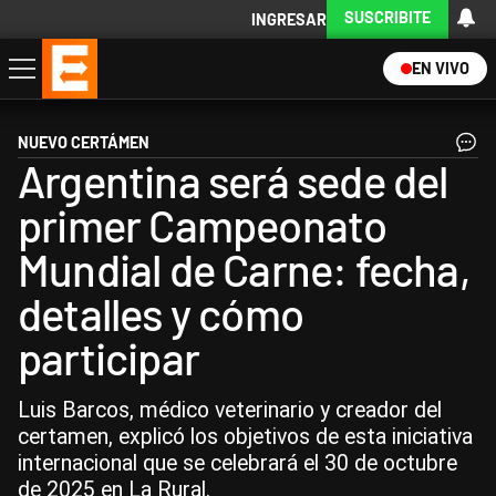
SUSCRIBITE
INGRESAR
EN VIVO
Economía
Política
Internacional
Actualidad
Descargá la App
NUEVO CERTÁMEN
Argentina será sede del
primer Campeonato
Mundial de Carne: fecha,
detalles y cómo
participar
Luis Barcos, médico veterinario y creador del
certamen, explicó los objetivos de esta iniciativa
internacional que se celebrará el 30 de octubre
de 2025 en La Rural.