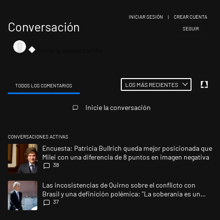
INICIAR SESIÓN
|
CREAR CUENTA
Conversación
SIGA ESTA CONV
SEGUIR
LOS MÁS RECIENTES
TODOS LOS COMENTARIOS
Todos los comentarios
Inicie la conversación
CONVERSACIONES ACTIVAS
Este listado muestra los artículos con más comentarios en los últimos 
Un artículo de tendencia con el título "Encuesta: Patricia Bullrich qu
Encuesta: Patricia Bullrich queda mejor posicionada que
Milei con una diferencia de 8 puntos en imagen negativa
38
Un artículo de tendencia con el título "Las incosistencias de Quirno so
Las incosistencias de Quirno sobre el conflicto con
Brasil y una definición polémica: "La soberania es un
37
concepto antiguo"