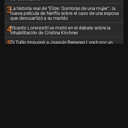
3
La historia real de "Elize: Sombras de una mujer", la
nueva película de Netflix sobre el caso de una esposa
que descuartizó a su marido
4
Ricardo Lorenzetti se metió en el debate sobre la
inhabilitación de Cristina Kirchner
5
Di Tullio impugnó a Joaquín Benegas Lynch por un
presunto conflicto de intereses en el debate de la Ley
de Tierras
VER MÁS
CANALES RSS
QUIENES SOMOS
CONTÁCTENOS
PRIVAC