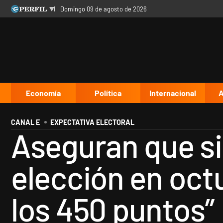
domingo 09 de agosto de 2026
Últimas noticias
Inicio
Ahora
Opinión
Cultura
Arte
Educación
Videos
Córdoba
Reperfilar
Diario del Juicio
Economía
Política
Internacional
A
CANAL E
EXPECTATIVA ELECTORAL
Aseguran que si
elección en octub
los 450 puntos”