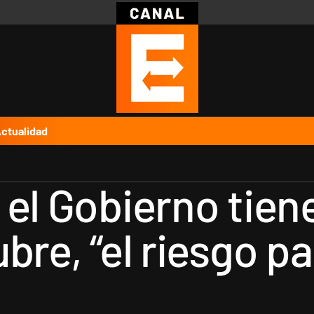
Política
Pymes
Salud
Internacional
Clima
Deportes
Business
Noticias
Caras
ctualidad
 el Gobierno tien
re, “el riesgo paí