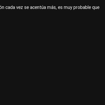
el
ación cada vez se acentúa más, es muy probable que
rie
paí
va
a
lle
a
los
45
pu
|
Ce
Per