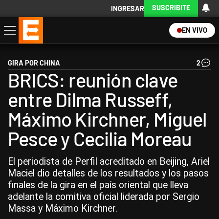
SUSCRIBITE
INGRESAR
EN VIVO
Economía
Política
Internacional
Actualidad
Descargá la App
GIRA POR CHINA
2
BRICS: reunión clave
entre Dilma Russeff,
Máximo Kirchner, Miguel
Pesce y Cecilia Moreau
El periodista de Perfil acreditado en Beijing, Ariel
Maciel dio detalles de los resultados y los pasos
finales de la gira en el país oriental que lleva
adelante la comitiva oficial liderada por Sergio
Massa y Máximo Kirchner.