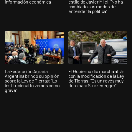
información económica
estilo de Javier Milei: "No ha
cambiado sus modos de
entender la política"
La Federación Agraria
El Gobierno dio marcha atrás
Argentina brindó su opinión
con la modificación de la Ley
sobre la Ley de Tierras: "Lo
de Tierras: "Es un revés muy
institucional lo vemos como
duro para Sturzenegger"
grave"