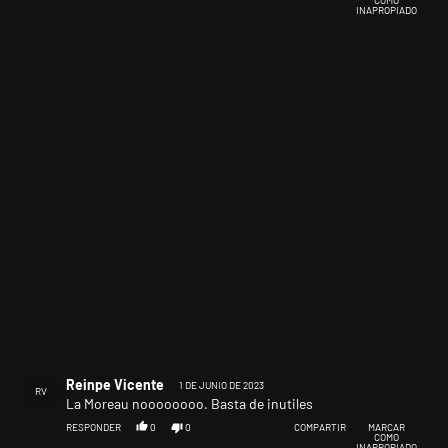
INAPROPIADO
Comentario de Reinpe Vicente.
Reinpe Vicente
1 DE JUNIO DE 2023
RV
La Moreau noooooooo. Basta de inutiles
RESPONDER
0
0
COMPARTIR
MARCAR
COMO
INAPROPIADO