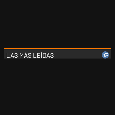
LAS MÁS LEÍDAS
1
Encuesta rumbo a 2027: cuatro consultoras midieron
el desgaste de Milei y la crisis de liderazgo en el