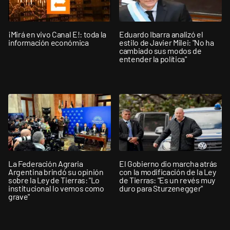
¡Mirá en vivo Canal E!: toda la
Eduardo Ibarra analizó el
información económica
estilo de Javier Milei: "No ha
cambiado sus modos de
entender la política"
La Federación Agraria
El Gobierno dio marcha atrás
Argentina brindó su opinión
con la modificación de la Ley
sobre la Ley de Tierras: "Lo
de Tierras: "Es un revés muy
institucional lo vemos como
duro para Sturzenegger"
grave"