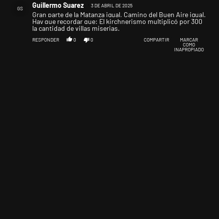
Guillermo Suarez
3 DE ABRIL DE 2025
GS
Gran parte de la Matanza igual, Camino del Buen Aire igual.
Hay que recordar que: El kirchnerismo multiplicó por 300
la cantidad de villas miserias.
RESPONDER
0
0
COMPARTIR
MARCAR
COMO
INAPROPIADO