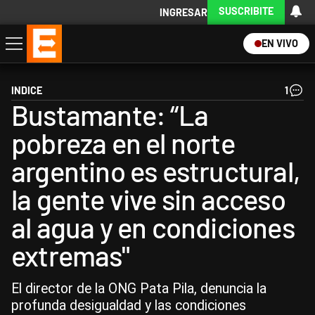
SUSCRIBITE
INGRESAR
EN VIVO
Economía
Política
Internacional
Actualidad
Descargá la App
INDICE
1
Bustamante: “La
pobreza en el norte
argentino es estructural,
la gente vive sin acceso
al agua y en condiciones
extremas"
El director de la ONG Pata Pila, denuncia la
profunda desigualdad y las condiciones